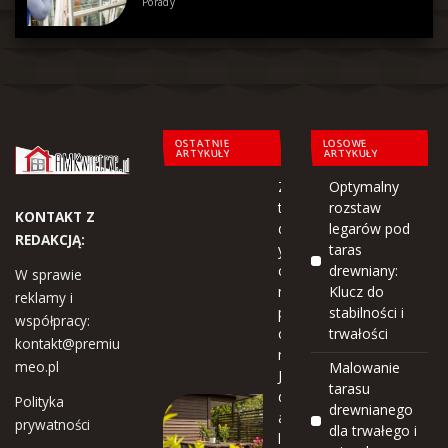
Porady
OSTATNIE
LOSOWE
ARTYKUŁY
ARTYKUŁY
Zima
Optymalny
to
rozstaw
KONTAKT Z
dobr
legarów pod
REDAKCJĄ:
y
taras
czas
drewniany:
W sprawie
na
Klucz do
reklamy i
plan
stabilności i
współpracy:
owa
trwałości
kontakt@premiu
nie!
meo.pl
Malowanie
Jak
tarasu
dobr
Polityka
drewnianego
ać
prywatności
dla trwałego i
lakie