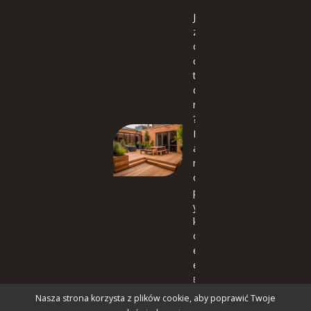
Jak
zbud
owa
ć
taras
drew
niany
?
Pozn
aj
met
ody,
pom
ysły,
klucz
owe
elem
enty!
Balkon
i taras
Nasza strona korzysta z plików cookie, aby poprawić Twoje