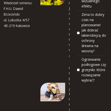
wizualnego
Właściciel serwisu:
robe
efektu
jcę
F.H.U. Dawid
do
Brzeziński
Zima to dobry
ochr
czas na
ul. Lubuska 4/57
ony
planowanie!
40-219 Katowice
drew
Jak dobrać
na
lakierobejcę do
na
ochrony
wios
drewna na
nę?
wiosnę?
Porady
Ogrzewanie
podłogowe czy
Ogrzewa
grzejniki: Które
nie
rozwiązanie
podłogo
wybrać?
we czy
grzejniki:
Które
rozwiąza
nie
wybrać?