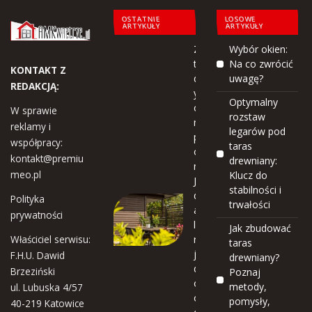
OSTATNIE
LOSOWE
ARTYKUŁY
ARTYKUŁY
Zima
Wybór okien:
to
Na co zwrócić
KONTAKT Z
dobr
uwagę?
REDAKCJĄ:
y
Optymalny
czas
W sprawie
rozstaw
na
reklamy i
legarów pod
plan
współpracy:
taras
owa
kontakt@premiu
drewniany:
nie!
meo.pl
Klucz do
Jak
stabilności i
dobr
Polityka
trwałości
ać
prywatności
lakie
Jak zbudować
Właściciel serwisu:
robe
taras
jcę
F.H.U. Dawid
drewniany?
do
Brzeziński
Poznaj
ochr
metody,
ul. Lubuska 4/57
ony
pomysły,
40-219 Katowice