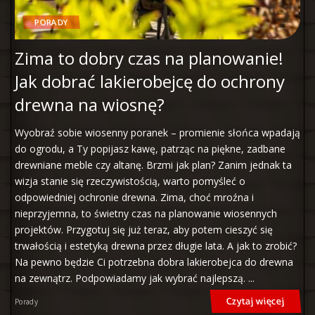
PORADY
Zima to dobry czas na planowanie!
Jak dobrać lakierobejcę do ochrony
drewna na wiosnę?
Wyobraź sobie wiosenny poranek – promienie słońca wpadają
do ogrodu, a Ty popijasz kawę, patrząc na piękne, zadbane
drewniane meble czy altanę. Brzmi jak plan? Zanim jednak ta
wizja stanie się rzeczywistością, warto pomyśleć o
odpowiedniej ochronie drewna. Zima, choć mroźna i
nieprzyjemna, to świetny czas na planowanie wiosennych
projektów. Przygotuj się już teraz, aby potem cieszyć się
trwałością i estetyką drewna przez długie lata. A jak to zrobić?
Na pewno będzie Ci potrzebna dobra lakierobejca do drewna
na zewnątrz. Podpowiadamy jak wybrać najlepszą.
...
Czytaj więcej
Porady