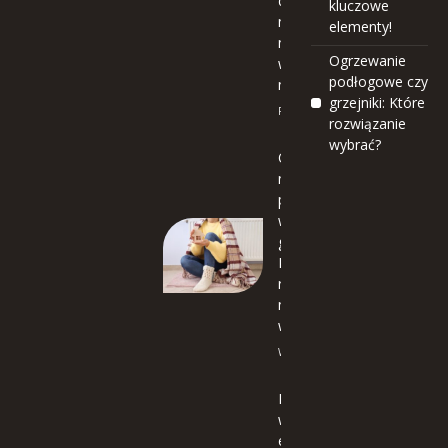
drew
kluczowe
na
elementy!
na
Ogrzewanie
wios
podłogowe czy
nę?
grzejniki: Które
Porady
rozwiązanie
wybrać?
Ogrzewa
nie
podłogo
we czy
grzejniki:
Które
rozwiąza
nie
wybrać?
Wyposażenie
Malo
wani
e